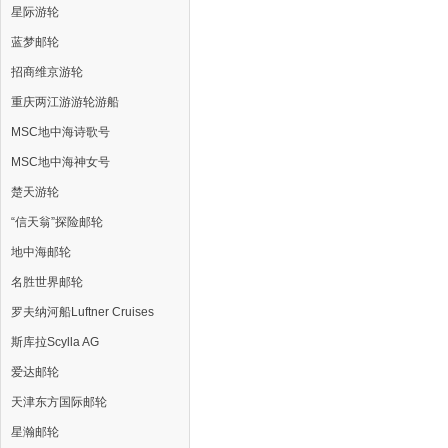
星际游轮
蓝梦邮轮
招商维京游轮
重庆两江游游轮游船
MSC地中海诗歌号
MSC地中海神女号
楚天游轮
“信天翁”探险邮轮
地中海邮轮
名胜世界邮轮
罗夫纳河船Luftner Cruises
斯库拉Scylla AG
爱达邮轮
天津东方国际邮轮
星瀚邮轮