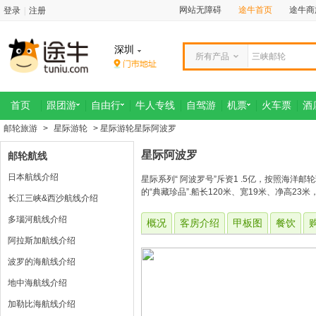
网站无障碍
途牛首页
途牛商
登录
|
注册
深圳
所有产品
首页
跟团游
自由行
牛人专线
自驾游
机票
火车票
酒
邮轮旅游
>
星际游轮
> 星际游轮星际阿波罗
星际阿波罗
邮轮航线
日本航线介绍
星际系列“ 阿波罗号”斥资1 .5亿，按照海
的“典藏珍品”.船长120米、宽19米、净高2
长江三峡&西沙航线介绍
多瑙河航线介绍
概况
客房介绍
甲板图
餐饮
阿拉斯加航线介绍
波罗的海航线介绍
地中海航线介绍
加勒比海航线介绍