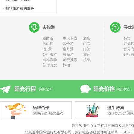
· 邮轮旅游前的准备
去旅游
寻优
跟团游
牛人专线
酒店
特卖
自由行
亲子游
门票
订酒店
酒+景
蜜月游
邮轮
积分
公司旅游
海岛游
签证
银行
当地活动
老于推荐
机票
首付出发
旅拍
途牛客服中心设立在江苏南京及江苏宿
北京途牛国际旅行社有限公司，旅行社业务经营许可证编号：L-BJ-CJ