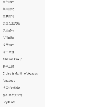
寰宇邮轮
美国邮轮
星梦邮轮
美国女王汽船
风星邮轮
APT邮轮
埃及河轮
瑞士皇冠
Albatros Group
和平之船
Cruise & Maritime Voyages
Amadeus
法国泛欧游轮
赫布里底天空号
Scylla AG