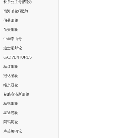
长乐公主号(西沙)
南海邮轮(西沙)
伯曼邮轮
荷美邮轮
中华泰山号
迪士尼邮轮
GADVENTURES
精致邮轮
冠达邮轮
维京游轮
希腊赛洛斯邮轮
精钻邮轮
星途游轮
阿玛河轮
卢芙娜河轮