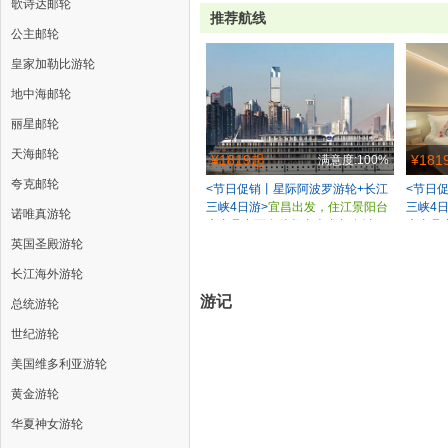
歌诗达邮轮
推荐航线
公主邮轮
皇家加勒比游轮
地中海邮轮
丽星邮轮
天海邮轮
¥1819起
¥181
满意度:100%
夸克邮轮
<节日促销丨星际阿波罗游轮+长江
<节日
三峡4日游>
宜昌出发，住江景阳台
三峡4日
诺唯真游轮
房丨品中西自助餐丨含丰都鬼城，
房丨品
石宝寨，三峡大坝丨船观瞿塘峡/夔
石宝寨
英国圣殿游轮
门/巫峡
门/巫峡
长江海外游轮
游记
总统游轮
世纪游轮
美国维多利亚游轮
黄金游轮
华夏神女游轮