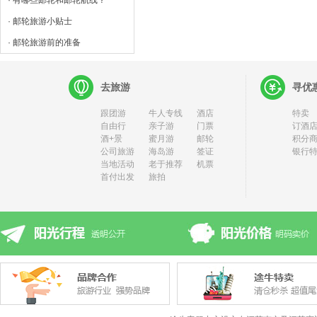
· 有哪些邮轮和邮轮航线？
· 邮轮旅游小贴士
· 邮轮旅游前的准备
去旅游
寻优
跟团游
牛人专线
酒店
特卖
自由行
亲子游
门票
订酒店
酒+景
蜜月游
邮轮
积分
公司旅游
海岛游
签证
银行
当地活动
老于推荐
机票
首付出发
旅拍