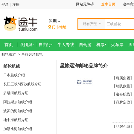
网站无障碍
途牛首页
途牛商
登录
|
注册
深圳
所有产品
首页
跟团游
自由行
牛人专线
自驾游
机票
火车票
酒
邮轮旅游
> 星旅远洋邮轮
星旅远洋邮轮品牌简介
邮轮航线
日本航线介绍
【所属集团】
长江三峡&西沙航线介绍
【船队数量】
多瑙河航线介绍
【遍布航线】
阿拉斯加航线介绍
【品牌定位】
波罗的海航线介绍
地中海航线介绍
【品牌介绍】
加勒比海航线介绍