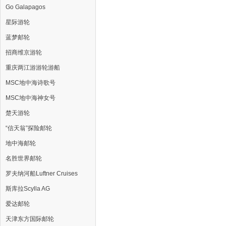
Go Galapagos
星际游轮
蓝梦邮轮
招商维京游轮
重庆两江游游轮游船
MSC地中海诗歌号
MSC地中海神女号
楚天游轮
“信天翁”探险邮轮
地中海邮轮
名胜世界邮轮
罗夫纳河船Luftner Cruises
斯库拉Scylla AG
爱达邮轮
天津东方国际邮轮