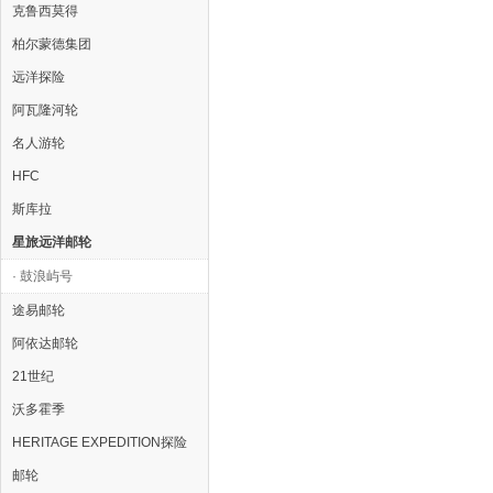
克鲁西莫得
柏尔蒙德集团
远洋探险
阿瓦隆河轮
名人游轮
HFC
斯库拉
星旅远洋邮轮
· 鼓浪屿号
途易邮轮
阿依达邮轮
21世纪
沃多霍季
HERITAGE EXPEDITION探险
邮轮