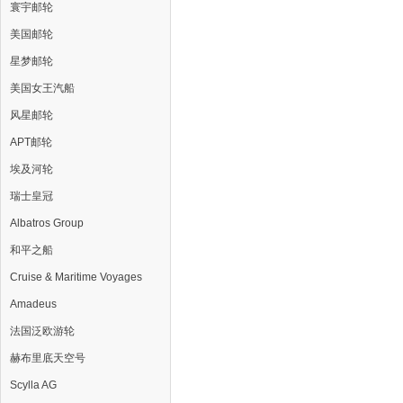
寰宇邮轮
美国邮轮
星梦邮轮
美国女王汽船
风星邮轮
APT邮轮
埃及河轮
瑞士皇冠
Albatros Group
和平之船
Cruise & Maritime Voyages
Amadeus
法国泛欧游轮
赫布里底天空号
Scylla AG