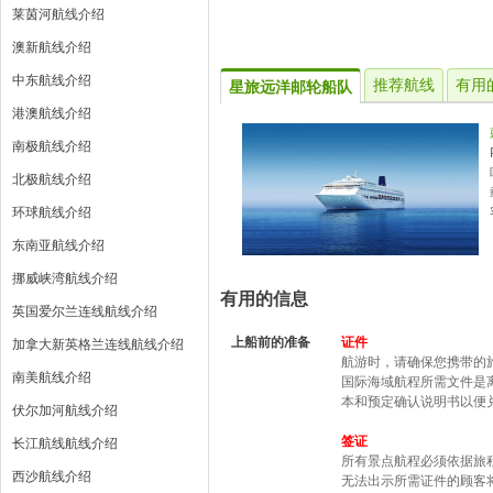
莱茵河航线介绍
澳新航线介绍
中东航线介绍
推荐航线
有用
星旅远洋邮轮船队
港澳航线介绍
南极航线介绍
北极航线介绍
环球航线介绍
东南亚航线介绍
挪威峡湾航线介绍
有用的信息
英国爱尔兰连线航线介绍
上船前的准备
证件
加拿大新英格兰连线航线介绍
航游时，请确保您携带的
南美航线介绍
国际海域航程所需文件是
本和预定确认说明书以便
伏尔加河航线介绍
签证
长江航线航线介绍
所有景点航程必须依据旅
西沙航线介绍
无法出示所需证件的顾客