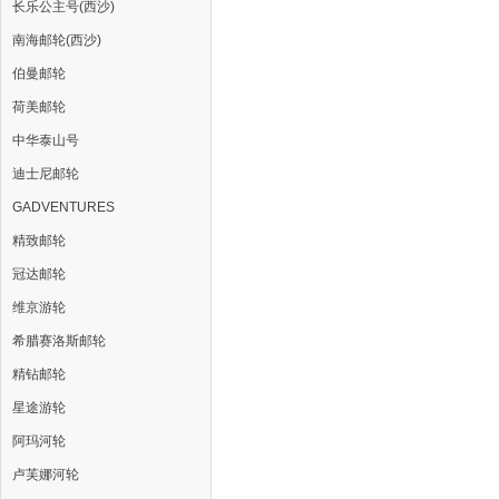
长乐公主号(西沙)
南海邮轮(西沙)
伯曼邮轮
荷美邮轮
中华泰山号
迪士尼邮轮
GADVENTURES
精致邮轮
冠达邮轮
维京游轮
希腊赛洛斯邮轮
精钻邮轮
星途游轮
阿玛河轮
卢芙娜河轮