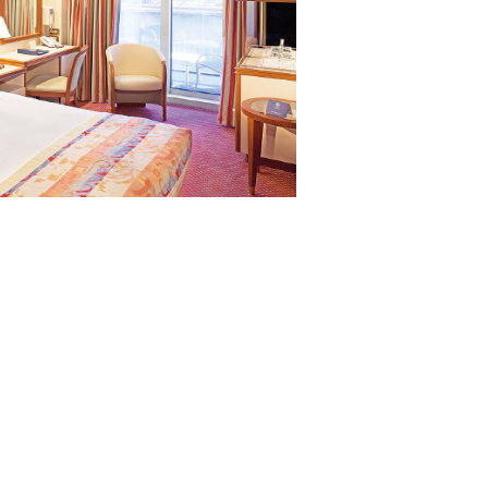
1张，独立卫浴空间，
· 单人床2张，独立卫浴空间
话，电视机，保险
风机，电话，电视机，保险柜
冰箱
· 24小时客舱服务
· 无
卫浴空间，梳妆台，吹
，保险柜，热水壶，