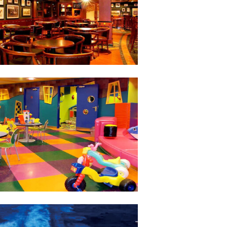
的视觉与听觉盛
吧。
技等，保证每个夜
[更多详情]
概况：
· 所在楼层：Sun15
4小时
· 开放时间：09:00-23:00
5层，健身爱好者放
· 详细介绍：儿童活动中心遍
花水疗中心以水
一整天里，所有年龄段的孩子
沙龙服务为特色。
适合自己的课程与活动。小小
[更多详情]
程，与加州科...
概况：
· 所在楼层：Aloha12