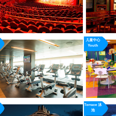
风格表演，提供一流
宴：音乐、魔术、杂
晚的表演都让...
儿童中心
概况：
Youth
· 所在楼层：Sun15
Center
· 开放时间：全天候2
· 详细介绍：位于1
松、休闲的地方。莲
疗、健身课程和美容
全天候提供...
Terrace 泳
概况：
池
· 所在楼层：Sun15