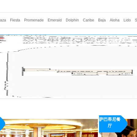
laza
Fiesta
Promenade
Emerald
Dolphin
Caribe
Baja
Aloha
Lido
萨巴蒂尼餐
概况：
al
厅
· 所在楼层：Fiesta6
Sabatini’s