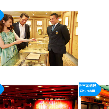
概况：
· 所在楼层：Promen
· 详细介绍：优雅的
牌的名贵珠宝、高端
品，包括欧米茄（OM
（Blan...
丘吉尔酒吧
概况：
Churchill
· 所在楼层：Fiesta6
Lounge
· 开放时间：24小时
· 详细介绍：主要表