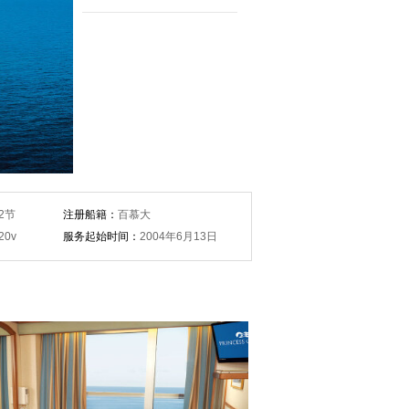
2节
注册船籍：
百慕大
20v
服务起始时间：
2004年6月13日
概况：
· 22平方米
1张，独立卫浴空间，
· 单人床2张，独立卫浴空间
话，电视机，保险
风机，电话，电视机，保险柜
冰箱