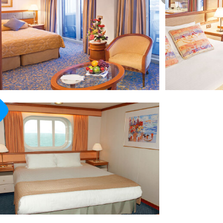
· 单人床2张，大床
梳妆台，吹风机，电
柜，热水壶，冰箱
· 24小时客舱服务
概况：
）
· 17平方米
· 单人床2张，独立
风机，电话，电视机
冰箱
· 24小时客舱服务
· 无