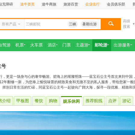
站无障碍
途牛首页
途牛商旅
旅游百货
企业出行
会员俱乐部
高级
所有产品
三峡
暑期出游
搜索
自驾游
机票
火车票
酒店
门票
主题游
邮轮游
出游服务
主号
行，更是一场身与心的奢华畅游。碧海上的璀璨明珠——蓝宝石公主号首次来到中国，为
012年翻修一新，为您奉上愉悦味蕾的精致美食和无微不至的私人服务，带给您家一
。挥别日常生活的忙碌，同蓝宝石公主号一起驶向广阔大海，探寻一段优雅、精致和
房介绍
甲板图
餐饮
购物
推荐航线
点评
游记
娱乐休闲