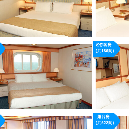
· 24小时客舱服务
· 无
迷你套房
概况：
）
（共186间）
· 17平方米
· 单人床2张，独立
风机，电话，电视机
冰箱
· 24小时客舱服务
露台房
概况：
）
（共522间）
· 49平方米