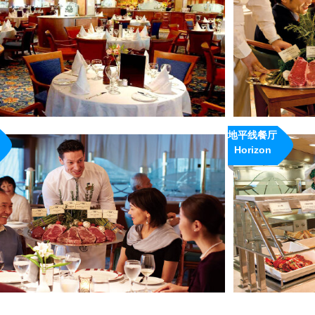
· 餐厅特色：传统梯次
座位
· 开放时间：24小时
· 收费情况：免费
地平线餐厅
概况：
Horizon
· 所在楼层：Lido14
Court
· 餐厅特色：特色餐
e
· 开放时间：晚餐：18:3
· 收费情况：20美元/