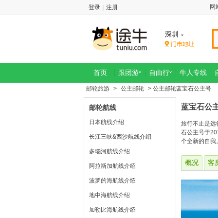
网
登录
|
注册
深圳
首页
跟团游
自由行
牛人专线
邮轮旅游
>
公主邮轮
> 公主邮轮蓝宝石公主号
蓝宝石公
邮轮航线
日本航线介绍
旅行不止是远
石公主号于2
长江三峡&西沙航线介绍
个全新的自我
多瑙河航线介绍
概况
客
阿拉斯加航线介绍
波罗的海航线介绍
地中海航线介绍
加勒比海航线介绍