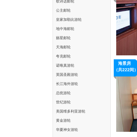
歌诗达邮轮
公主邮轮
皇家加勒比游轮
地中海邮轮
丽星邮轮
天海邮轮
夸克邮轮
海景房
诺唯真游轮
（共222间
英国圣殿游轮
长江海外游轮
总统游轮
世纪游轮
美国维多利亚游轮
黄金游轮
华夏神女游轮