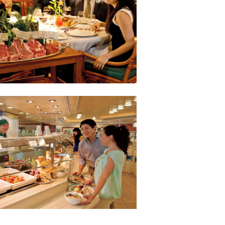
的主餐厅 518个
· 餐厅特色：特色餐厅
· 开放时间：以船上开放时间
开放
· 收费情况：25美元/位
[更多详情]
概况：
· 所在楼层：Lido14
厅 美式牛排馆
· 餐厅特色：24小时海上自助
612人
0-23:00
· 开放时间：全天候24小时
人
· 收费情况：免费
[更多详情]