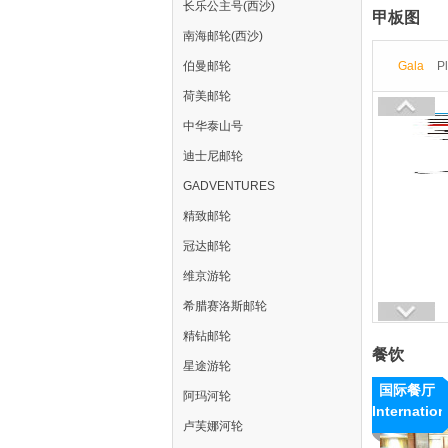
长乐公主号(西沙)
甲板图
南海邮轮(西沙)
伯曼邮轮
Gala
P
荷美邮轮
中华泰山号
迪士尼邮轮
GADVENTURES
精致邮轮
冠达邮轮
维京游轮
希腊赛洛斯邮轮
精钻邮轮
餐饮
星途游轮
国际餐厅
阿玛河轮
Internation
卢芙娜河轮
Dining