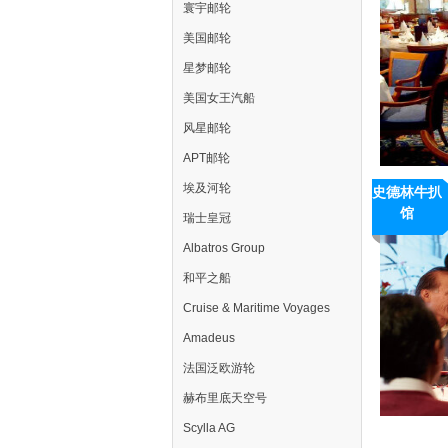
Room
寰宇邮轮
美国邮轮
星梦邮轮
美国女王汽船
风星邮轮
APT邮轮
埃及河轮
史德林牛扒
馆
瑞士皇冠
Sterling
Albatros Group
Steakhous
和平之船
Cruise & Maritime Voyages
Amadeus
法国泛欧游轮
赫布里底天空号
Scylla AG