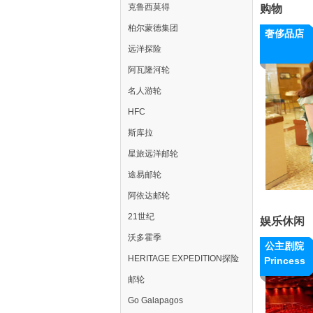
克鲁西莫得
购物
柏尔蒙德集团
奢侈品店
远洋探险
阿瓦隆河轮
名人游轮
HFC
斯库拉
星旅远洋邮轮
途易邮轮
阿依达邮轮
21世纪
娱乐休闲
沃多霍季
公主剧院
HERITAGE EXPEDITION探险
Princess
Theatre
邮轮
Go Galapagos