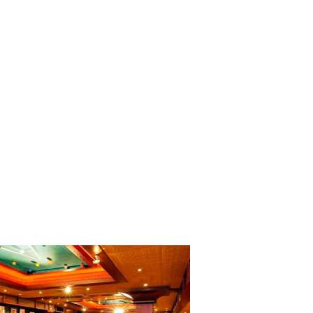
ade7
精品店提供致命品
腕表、配饰及化妆
EGA），宝珀
[更多详情]
概况：
、Promenade7
· 所在楼层：Fiesta6
开放
· 开放时间：以船上开放时间
演厅，拉斯维加斯
· 详细介绍：位于6层，热闹