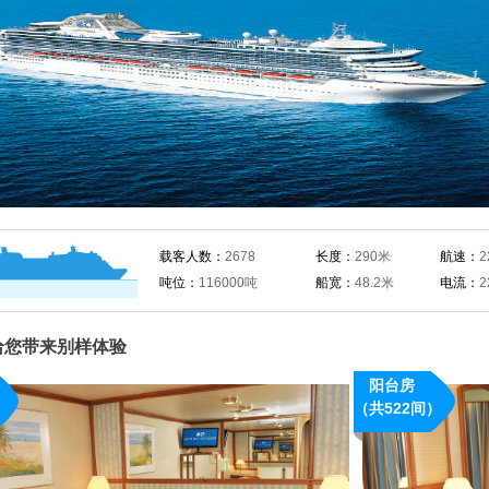
载客人数：
2678
长度：
290米
航速：
2
吨位：
116000吨
船宽：
48.2米
电流：
2
给您带来别样体验
阳台房
概况：
）
（共522间）
· 16平方米
· 单人床2张，大床
梳妆台，吹风机，电
柜，热水壶，冰箱