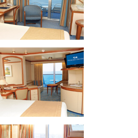
· 24小时客舱服务
概况：
· 33平方米
卫浴空间，梳妆台，吹
· 单人床2张，独立卫浴空间
，保险柜，热水壶，
风机，电话，电视机，保险柜
冰箱
· 24小时客舱服务
· 无
概况：
· 22平方米