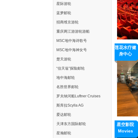
星际游轮
蓝梦邮轮
招商维京游轮
重庆两江游游轮游船
MSC地中海诗歌号
莲花水疗健
MSC地中海神女号
身中心
楚天游轮
“信天翁”探险邮轮
地中海邮轮
名胜世界邮轮
罗夫纳河船Luftner Cruises
斯库拉Scylla AG
爱达邮轮
天津东方国际邮轮
星空影院
Movies
星瀚邮轮
Under