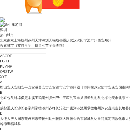
深圳
热门城市
北京
南京
上海
杭州
苏州
天津
深圳
无锡
成都
重庆
武汉
沈阳
宁波
广州
西安
郑州
搜索城市（支持汉字、拼音和首字母查询）
ABCDE
FGHJ
KLMNP
QRSTW
XYZ
A
鞍山
安庆
安阳
安平县
安溪县
安吉县
安达市
安宁市
阿图什市
阿拉尔
安陆市
安康
安国市
阿
B
北京
包头
蚌埠
保定
本溪
宝鸡
亳州
滨州
巴中
宝应县
宝丰县
博爱县
彬县
北海
北安市
北票市
C
成都
重庆
长沙
长春
常州
常德
滁州
赤峰
长治
沧州
巢湖市
池州
承德
郴州
淳安县
崇左
长垣县
D
大连
大庆
大同
东莞
丹东
东营
德州
达州
德阳
大理
德令哈市
郸城县
达拉特旗
定西
敦化市
大
岭
德宏
稻城县
E