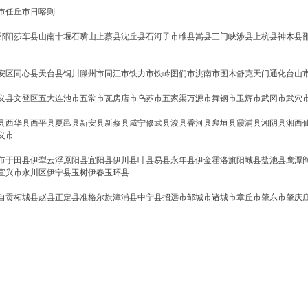
市
任丘市
日喀则
邵阳
莎车县
山南
十堰
石嘴山
上蔡县
沈丘县
石河子市
睢县
嵩县
三门峡
涉县
上杭县
神木县
安区
同心县
天台县
铜川
滕州市
同江市
铁力市
铁岭
图们市
洮南市
图木舒克
天门
通化
台山
义县
文登区
五大连池市
五常市
瓦房店市
乌苏市
五家渠
万源市
舞钢市
卫辉市
武冈市
武穴
县
西华县
西平县
夏邑县
新安县
新蔡县
咸宁
修武县
浚县
香河县
襄垣县
霞浦县
湘阴县
湘西
义市
市
于田县
伊犁
云浮
原阳县
宜阳县
伊川县
叶县
易县
永年县
伊金霍洛旗
阳城县
盐池县
鹰潭
宜兴市
永川区
伊宁县
玉树
伊春
玉环县
自贡
柘城县
赵县
正定县
准格尔旗
漳浦县
中宁县
招远市
邹城市
诸城市
章丘市
肇东市
肇庆