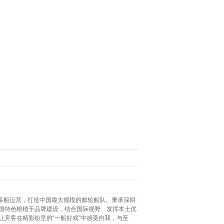
现多船运营，打造中国最大规模的邮轮船队。秉承深耕
国特色根植于品牌建设，结合国际视野、发挥本土优
让宾客在精彩纷呈的“一船好戏”中感受自我，与至