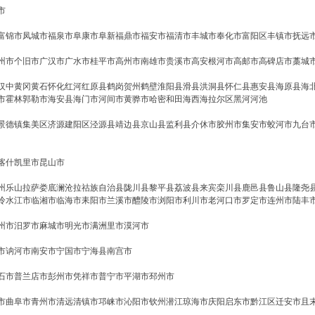
市
富锦市
凤城市
福泉市
阜康市
阜新
福鼎市
福安市
福清市
丰城市
奉化市
富阳区
丰镇市
抚远
州市
个旧市
广汉市
广水市
桂平市
高州市
南雄市
贵溪市
高安
根河市
高邮市
高碑店市
藁城
汉中
黄冈
黄石
怀化
红河
红原县
鹤岗
贺州
鹤壁
淮阳县
滑县
洪洞县
怀仁县
惠安县
海原县
海
市
霍林郭勒市
海安县
海门市
河间市
黄骅市
哈密
和田
海西
海拉尔区
黑河
河池
景德镇
集美区
济源
建阳区
泾源县
靖边县
京山县
监利县
介休市
胶州市
集安市
蛟河市
九台
喀什
凯里市
昆山市
州
乐山
拉萨
娄底
澜沧拉祜族自治县
陇川县
黎平县
荔波县
来宾
栾川县
鹿邑县
鲁山县
隆尧
冷水江市
临湘市
临海市
耒阳市
兰溪市
醴陵市
浏阳市
利川市
老河口市
罗定市
连州市
陆丰
州市
汨罗市
麻城市
明光市
满洲里市
漠河市
市
讷河市
南安市
宁国市
宁海县
南宫市
石市
普兰店市
彭州市
凭祥市
普宁市
平湖市
邳州市
市
曲阜市
青州市
清远
清镇市
邛崃市
沁阳市
钦州
潜江
琼海市
庆阳
启东市
黔江区
迁安市
且