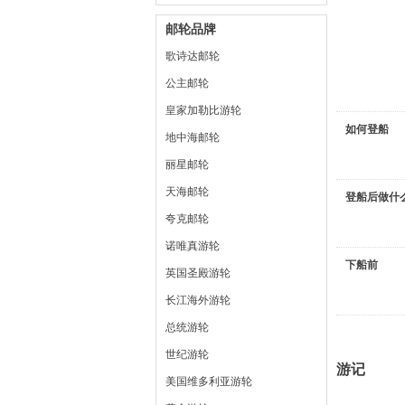
邮轮品牌
歌诗达邮轮
公主邮轮
皇家加勒比游轮
如何登船
地中海邮轮
丽星邮轮
天海邮轮
登船后做什
夸克邮轮
诺唯真游轮
下船前
英国圣殿游轮
长江海外游轮
总统游轮
世纪游轮
游记
美国维多利亚游轮