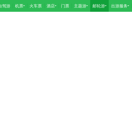
自驾游
机票
火车票
酒店
门票
主题游
邮轮游
出游服务