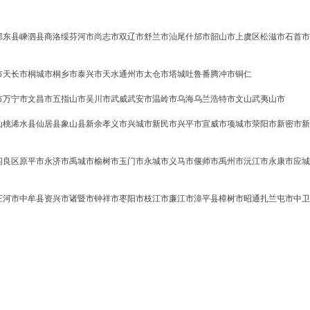
邵东县
嵊泗县
商洛
绥芬河市
尚志市
双辽市
舒兰市
汕尾
什邡市
韶山市
上虞区
松滋市
石首市
市
天长市
桐城市
桐乡市
泰兴市
天水
通州市
太仓市
塔城
吐鲁番
腾冲市
铜仁
市
万宁市
文昌市
五指山市
吴川市
武威
武安市
温岭市
乌海
乌兰浩特市
文山
武夷山市
仙桃
浠水县
仙居县
象山县
新余
孝义市
兴城市
新民市
兴平市
宣威市
项城市
荥阳市
新密市
新
阎良区
原平市
永济市
禹城市
榆树市
玉门市
永城市
义马市
偃师市
禹州市
沅江市
永康市
应城
庄河市
中牟县
资兴市
诸暨市
钟祥市
枣阳市
枝江市
廉江市
漳平县
樟树市
昭通
扎兰屯市
中卫