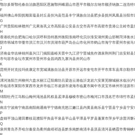
鄂尔多斯
鄂伦春自治旗
恩阳区
恩施
鄂州
峨眉山市
恩平市
额尔古纳市
额济纳旗
二连浩特
F
福州
佛山
阜阳
抚顺
富蕴县
封丘县
扶沟县
范县
丰宁满族自治县
肥乡县
抚州
凤凰县
汾阳市
G
广州
贵阳
桂林
赣州
广元
果洛
巩义市
高阳县
公安县
古交市
高平市
高密市
贵港
公主岭市
盖
H
香港
杭州
合肥
海口
哈尔滨
呼和浩特
惠州
衡阳
淮南
呼伦贝尔
淮安
湖州
黄山
邯郸
菏泽
衡水
阴市
韩城市
华蓥市
洪江市
汉川市
洪湖市
葫芦岛
合山市
化州市
鹤山市
海宁市
霍州市
侯马
J
济南
金华
吉林
锦州
嘉兴
江门
揭阳
嘉峪关
晋中
九江
济宁
晋城
焦作
酒泉
荆州
荆门
吉安
郏县
市
句容市
金坛市
冀州市
晋州市
金昌
鸡西
九寨沟县
井冈山市
K
昆明
开封
克拉玛依
康定市
宽城满族自治县
开原市
开远市
奎屯市
开平市
库车县
库尔勒市
L
漯河
洛阳
兰州
柳州
六盘水
丽江
辽阳
廊坊
吕梁
连云港
临沂
龙岩
六安
莱芜
聊城
丽水
临汾
泸
市
临清市
莱阳市
莱西市
龙井市
临江市
凌源市
凌海市
临夏市
阆中市
灵宝市
林州市
涟源市
M
绵阳
牡丹江
马鞍山
梅州
渑池县
民权县
孟津县
穆棱市
密山市
梅河口市
茂名
芒市
绵竹市
孟
N
南京
宁波
南宁
南昌
南阳
南通
南平
宁德
南充
怒江
嫩江县
内黄县
南乐县
宁晋县
宁乡县
宁安
P
盘锦
平顶山
莆田
攀枝花
濮阳
平舆县
平泉县
平山县
平潭县
平罗县
蓬莱市
萍乡
平凉
普洱
磐
Q
泉州
青岛
齐齐哈尔
秦皇岛
衢州
曲靖
祁连县
黔东南
黔南
清丰县
淇县
清河县
栖霞市
青铜峡
R