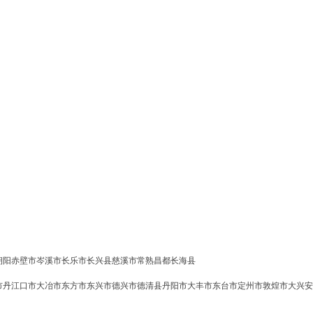
朝阳
赤壁市
岑溪市
长乐市
长兴县
慈溪市
常熟
昌都
长海县
市
丹江口市
大冶市
东方市
东兴市
德兴市
德清县
丹阳市
大丰市
东台市
定州市
敦煌市
大兴安