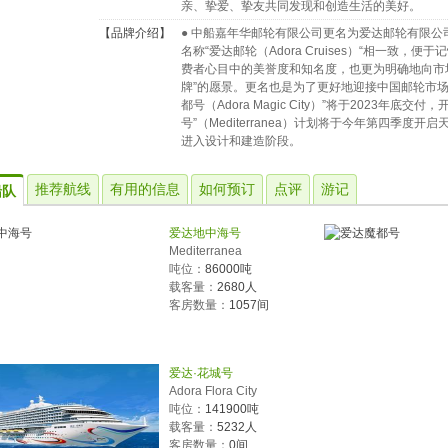
亲、挚爱、挚友共同发现和创造生活的美好。
【品牌介绍】
● 中船嘉年华邮轮有限公司更名为爱达邮轮有限公司（Ado
名称“爱达邮轮（Adora Cruises）“相一致
费者心目中的美誉度和知名度，也更为明确地向市
牌”的愿景。更名也是为了更好地迎接中国邮轮市场的
都号（Adora Magic City）”将于2023年
号”（Mediterranea）计划将于今年第四季度
进入设计和建造阶段。
推荐航线
有用的信息
如何预订
点评
游记
船队
爱达地中海号
Mediterranea
吨位：
86000吨
载客量：
2680人
客房数量：
1057间
爱达·花城号
Adora Flora City
吨位：
141900吨
载客量：
5232人
客房数量：
0间