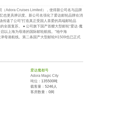
ra Cruises Limited），使得新公司名与品牌
，便于记忆也更具辨识度。新公司名强化了爱达邮轮品牌在消
场传递了公司“打造真正受国人喜爱的高端邮轮品
全面复苏。 ● 公司旗下国产首艘大型邮轮“爱达·魔
底交付，开启以上海为母港的国际邮轮航线。“地中海
开启天津母港航线。第二条国产大型邮轮H1509也已正式
爱达魔都号
Adora Magic City
吨位：
135500吨
载客量：
5246人
客房数量：
0间