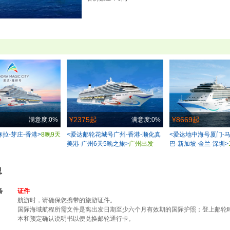
¥2375起
¥8669起
满意度:0%
满意度:0%
麻拉-芽庄-香港>
8晚9天
<爱达邮轮花城号广州-香港-顺化真
<爱达地中海号厦门-马
美港-广州6天5晚之旅>
广州出发
巴-新加坡-金兰-深圳>
息
备
证件
航游时，请确保您携带的旅游证件。
国际海域航程所需文件是离出发日期至少六个月有效期的国际护照；登上邮轮
本和预定确认说明书以便兑换邮轮通行卡。