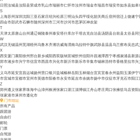
日照
汝城县
汝阳县
荣成市
乳山市
瑞丽市
仁怀市
汝州市
瑞金市
瑞昌市
瑞安市
如东县
如皋
S
上海
苏州
深圳
沈阳
三亚
石家庄
绍兴
松原
三明
汕头
四平
绥化
韶关
商丘
宿州
宿迁
上饶
遂宁
四会市
邵武市
石狮市
随州
深州市
三河市
沙河市
思茅区
神农架
T
天津
太原
唐山
台州
通辽
铜陵
泰州
泰安
塔什库尔干塔吉克自治县
汤阴县
台前县
太谷县
同
W
武汉
无锡
温州
芜湖
梧州
乌鲁木齐
潍坊
威海
渭南
乌拉特中旗
武陟县
温县
乌兰察布
吴忠
武
X
西安
厦门
襄阳
徐州
邢台
新乡
咸阳
西双版纳
宣城
忻州
信阳
许昌
湘潭
西宁
孝感
溆浦县
新源
郑市
湘乡市
兴宁市
信宜市
西昌市
兴化市
新沂市
新乐市
辛集市
锡林浩特市
香格里拉市
兴
Y
义乌市
延安
宜昌
运城
扬州
营口
银川
盐城
榆林
岳阳
玉林
烟台
宜宾
宜春
永州
益阳
玉溪
伊宁
市
宜城市
宜都市
宜州市
英德市
阳春市
永安市
延吉市
余姚市
扬中市
仪征市
牙克石市
阳江
Z
郑州
遵义
张家界
珠海
中山
漳州
株洲
张家口
湛江
淄博
镇江
舟山
枣庄
周口
张掖
驻马店
资阳
张家港市
涿州市
遵化市
所有产品
跟团游
自由行
邮轮
门票
自驾游
当地游