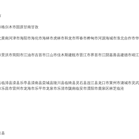
市
市
格尔木市
固原
甘南
甘孜
北
黄南
河津市
海阳市
海伦市
海林市
虎林市
和龙市
珲春市
桦甸市
河源
海城市
淮北
合作市
华
市
景洪市
简阳市
江油市
吉首市
江山市
佳木斯
建瓯市
晋江市
界首市
江阴
嘉善县
建德市
靖江
县
临漳县
滦县
乐亭县
滦南县
栾城县
陵川县
临猗县
灵石县
连江县
龙口市
莱州市
潞城市
灵武
市
乐昌市
雷州市
龙海市
乐平市
龙泉市
乐清市
陇南
临安市
溧阳市
鹿泉区
林芝
临沧
末县