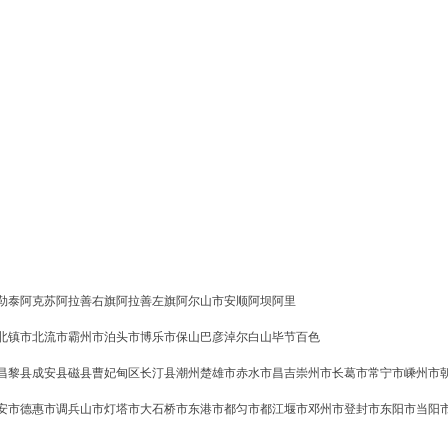
勒泰
阿克苏
阿拉善右旗
阿拉善左旗
阿尔山市
安顺
阿坝
阿里
北镇市
北流市
霸州市
泊头市
博乐市
保山
巴彦淖尔
白山
毕节
百色
昌黎县
成安县
磁县
曹妃甸区
长汀县
潮州
楚雄市
赤水市
昌吉
崇州市
长葛市
常宁市
嵊州市
安市
德惠市
调兵山市
灯塔市
大石桥市
东港市
都匀市
都江堰市
邓州市
登封市
东阳市
当阳