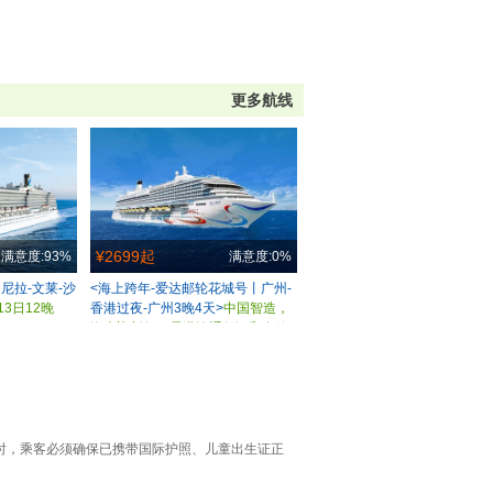
更多航线
¥2699起
满意度:93%
满意度:0%
尼拉-文莱-沙
<海上跨年-爱达邮轮花城号丨广州-
13日12晚
香港过夜-广州3晚4天>
中国智造，
海上迎新年，需港澳通行证和有效
签注
时，乘客必须确保已携带国际护照、儿童出生证正