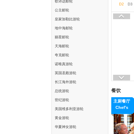
歌诗达邮轮
D2
D3
公主邮轮
皇家加勒比游轮
地中海邮轮
丽星邮轮
天海邮轮
夸克邮轮
诺唯真游轮
英国圣殿游轮
长江海外游轮
餐饮
总统游轮
世纪游轮
主厨餐厅
Chef's
美国维多利亚游轮
Table
黄金游轮
华夏神女游轮