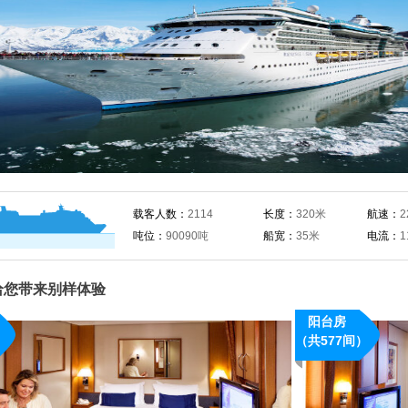
载客人数：
2114
长度：
320米
航速：
2
吨位：
90090吨
船宽：
35米
电流：
1
给您带来别样体验
阳台房
概况：
）
（共577间）
· 15平方米
· 单人床2张，独立
风机，电话，保险柜
· 24小时客舱服务