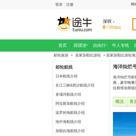
网
登录
|
注册
深圳
首页
跟团游
自由行
牛人专线
邮轮旅游
>
皇家加勒比游轮
> 皇家加勒比游轮
海洋灿烂
邮轮航线
日本航线介绍
海洋灿烂号邮
廊，豪华晚餐
长江三峡&西沙航线介绍
拉斯维加斯级
多瑙河航线介绍
概况
客
阿拉斯加航线介绍
波罗的海航线介绍
地中海航线介绍
加勒比海航线介绍