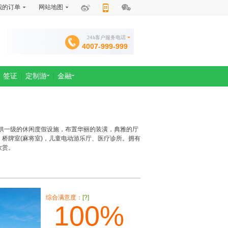
我的订单
网站地图
24h客户服务电话
4007-999-999
签证
定制游
金融
提供一级的休闲度假设施，布置华丽的装潢，典雅的厅
桥牌室(麻将室)，儿童电动游乐厅、医疗诊所。拥有
欣赏。
综合满意度：
[?]
100%