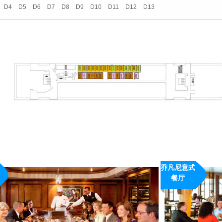
D4
D5
D6
D7
D8
D9
D10
D11
D12
D13
乔凡尼意式
概况：
餐厅
· 所在楼层：6层船尾
Giovanni's
· 餐厅特色：付费餐
Table
· 开放时间：以船上
· 收费情况：95美元/