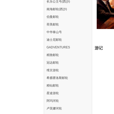
长乐公主号(西沙)
南海邮轮(西沙)
伯曼邮轮
荷美邮轮
中华泰山号
迪士尼邮轮
GADVENTURES
游记
精致邮轮
冠达邮轮
维京游轮
希腊赛洛斯邮轮
精钻邮轮
星途游轮
阿玛河轮
卢芙娜河轮