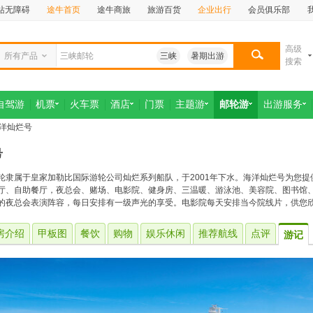
站无障碍
途牛首页
途牛商旅
旅游百货
企业出行
会员俱乐部
高级
所有产品
三峡
暑期出游
搜索
自驾游
机票
火车票
酒店
门票
主题游
邮轮游
出游服务
海洋灿烂号
号
轮隶属于皇家加勒比国际游轮公司灿烂系列船队，于2001年下水。海洋灿烂号为您
厅、自助餐厅，夜总会、赌场、电影院、健身房、三温暖、游泳池、美容院、图书馆、
的夜总会表演阵容，每日安排有一级声光的享受。电影院每天安排当今院线片，供您
房介绍
甲板图
餐饮
购物
娱乐休闲
推荐航线
点评
游记