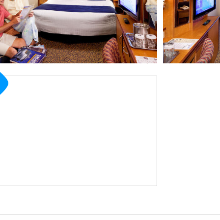
· 无
概况：
· 无