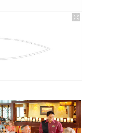
概况：
· 所在楼层：6层船尾
厅 需要提前预定
· 餐厅特色：意式美食
的航程指南为准
· 开放时间：以船上的航程指
人
· 收费情况：午餐：15美元/人