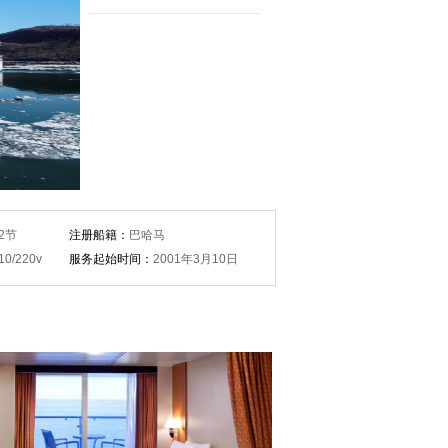
2节
注册船籍：
巴哈马
10/220v
服务起始时间：
2001年3月10日
概况：
· 18平方米
卫浴空间，梳妆台，吹
· 单人床2张，独立卫浴空间
，热水壶，冰箱
风机，电话，电视机，保险柜
冰箱