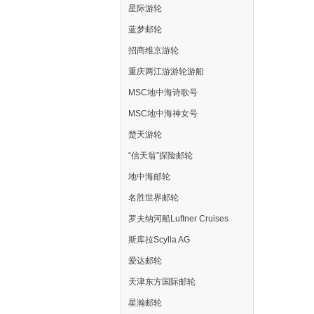
星际游轮
蓝梦邮轮
招商维京游轮
重庆两江游游轮游船
MSC地中海诗歌号
MSC地中海神女号
楚天游轮
“信天翁”探险邮轮
地中海邮轮
名胜世界邮轮
罗夫纳河船Luftner Cruises
斯库拉Scylla AG
爱达邮轮
天津东方国际邮轮
星瀚邮轮