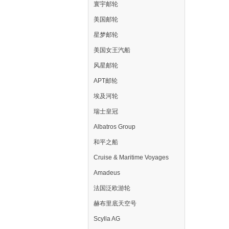
寰宇邮轮
美国邮轮
星梦邮轮
美国女王汽船
风星邮轮
APT邮轮
埃及河轮
瑞士皇冠
Albatros Group
和平之船
Cruise & Maritime Voyages
Amadeus
法国泛欧游轮
赫布里底天空号
Scylla AG