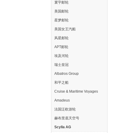
寰宇邮轮
美国邮轮
星梦邮轮
美国女王汽船
风星邮轮
APT邮轮
埃及河轮
瑞士皇冠
Albatros Group
和平之船
Cruise & Maritime Voyages
Amadeus
法国泛欧游轮
赫布里底天空号
Scylla AG