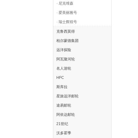
· 尼克维森
· 爱美丽雅号
· 瑞士辉煌号
克鲁西莫得
柏尔蒙德集团
远洋探险
阿瓦隆河轮
名人游轮
HFC
斯库拉
星旅远洋邮轮
途易邮轮
阿依达邮轮
21世纪
沃多霍季