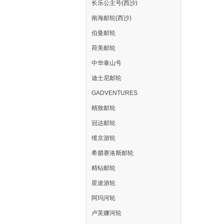
长乐公主号(西沙)
南海邮轮(西沙)
伯曼邮轮
荷美邮轮
中华泰山号
迪士尼邮轮
GADVENTURES
精致邮轮
冠达邮轮
维京游轮
希腊赛洛斯邮轮
精钻邮轮
星途游轮
阿玛河轮
卢芙娜河轮