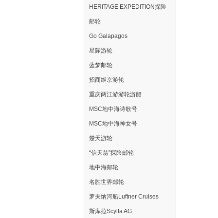
HERITAGE EXPEDITION探险
邮轮
Go Galapagos
星际游轮
蓝梦邮轮
招商维京游轮
重庆两江游游轮游船
MSC地中海诗歌号
MSC地中海神女号
楚天游轮
“信天翁”探险邮轮
地中海邮轮
名胜世界邮轮
罗夫纳河船Luftner Cruises
斯库拉Scylla AG