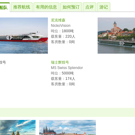
推荐航线
有用的信息
如何预订
点评
游记
G船队
尼克维森
NickoVision
吨位：
1800吨
载客量：
220人
客房数量：
0间
瑞士辉煌号
MS Swiss Splendor
吨位：
5000吨
载客量：
174人
客房数量：
0间