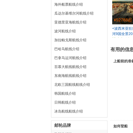
海外船票航线介绍
瓜达尔基维尔河航线介绍
¥52788起
亚德里亚海航线介绍
<波西米亚
波河航线介绍
河9国全景20
返/中文服务
加拉帕戈斯航线介绍
重探索
巴哈马航线介绍
有用的信
巴拿马运河航线介绍
上船前的准
百慕大航线航线介绍
东南海航线航线介绍
北欧三国航线航线介绍
韩国航线介绍
日韩航线介绍
冰岛航线航线介绍
邮轮品牌
如何登船