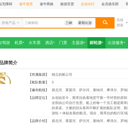
站无障碍
途牛首页
途牛商旅
旅游百货
企业出行
会员俱乐部
高级
所有产品
三峡
暑期出游
搜索
自驾游
机票
火车票
酒店
门票
主题游
邮轮游
出游服务
AG品牌简介
【所属集团】
独立的船公司
【船队数量】
3
【遍布航线】
易北河、莱茵河、萨尔河、塞纳河、摩泽尔、罗纳
【品牌定位】
从创始至今，斯库拉执着地坚守着一手经营的原则
全部由公司自行负责。船上的每一个员工都是斯库
的承诺。大量的回头客和不断扩展的船队证明，斯
游轮 + 体贴友善的船员。现在，斯库拉的航行区
【品牌介绍】
易北河、莱茵河、萨尔河、塞纳河、摩泽尔、罗纳