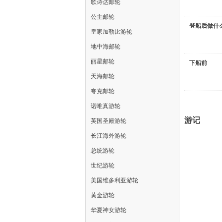
歌诗达邮轮
公主邮轮
登船后做什
皇家加勒比游轮
地中海邮轮
丽星邮轮
下船前
天海邮轮
夸克邮轮
诺唯真游轮
游记
英国圣殿游轮
长江海外游轮
总统游轮
世纪游轮
美国维多利亚游轮
黄金游轮
华夏神女游轮