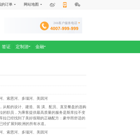
我的订单
网站地图
24h客户服务电话
4007-999-999
签证
定制游
金融
河、索恩河、多瑙河、美因河
，从船的设计、建造、装 潢、配员、直至餐盘的选购
拉的职员，为乘客提供最高质量的服务是斯库拉不变
库拉已经找到了美好假期的正确配方：豪华而舒适的
域已经扩展到欧洲的所有水道。
河、索恩河、多瑙河、美因河