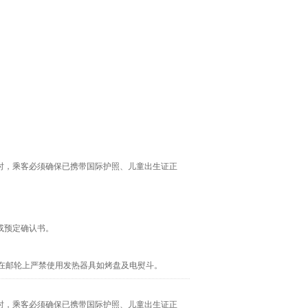
时，乘客必须确保已携带国际护照、儿童出生证正
或预定确认书。
在邮轮上严禁使用发热器具如烤盘及电熨斗。
时，乘客必须确保已携带国际护照、儿童出生证正