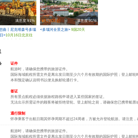
¥52800起
满意度:91%
满意度:91%
狂想曲丨尼克维森号多瑙
<多瑙河全景之旅>
9国20天
日>
10月16日北京往
/一价全含/文化自然双
息
备
证件
航游时，请确保您携带的旅游证件。
国际海域航程所需文件是离出发日期至少六个月有效期的国际护照；登上邮轮
本和预定确认说明书以便兑换邮轮通行卡。
签证
所有景点航程必须依据旅程路线申请进入某些国家的签证。
无法出示所需证件的顾客将被拒绝登轮。登上邮轮之前，请确保您已携带船票
通行限制
怀孕乘客于出航日期其怀孕周期不超过24周者，方被允许登轮航游。请注意，
航游时，请确保您携带的旅游证件。
国际海域航程所需文件是离出发日期至少六个月有效期的国际护照；登上邮轮