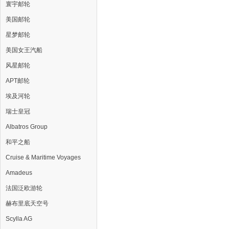
寰宇邮轮
美国邮轮
星梦邮轮
美国女王汽船
风星邮轮
APT邮轮
埃及河轮
瑞士皇冠
Albatros Group
和平之船
Cruise & Maritime Voyages
Amadeus
法国泛欧游轮
赫布里底天空号
Scylla AG