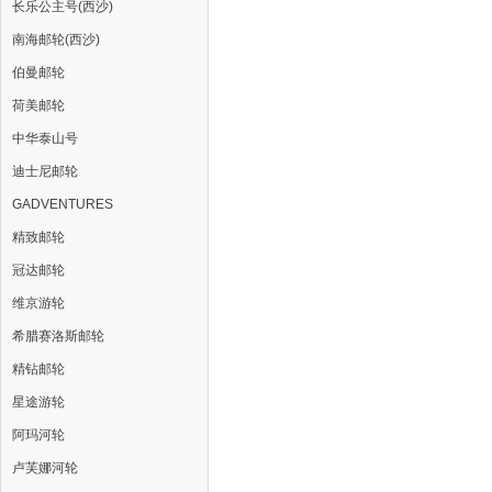
长乐公主号(西沙)
南海邮轮(西沙)
伯曼邮轮
荷美邮轮
中华泰山号
迪士尼邮轮
GADVENTURES
精致邮轮
冠达邮轮
维京游轮
希腊赛洛斯邮轮
精钻邮轮
星途游轮
阿玛河轮
卢芙娜河轮