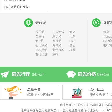
· 邮轮旅游前的准备
去旅游
寻优
跟团游
牛人专线
酒店
特卖
自由行
亲子游
门票
订酒店
酒+景
蜜月游
邮轮
积分
公司旅游
海岛游
签证
银行
当地活动
老于推荐
机票
首付出发
旅拍
途牛客服中心设立在江苏南京及江苏宿
北京途牛国际旅行社有限公司，旅行社业务经营许可证编号：L-BJ-CJ