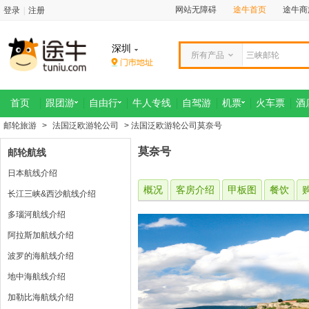
网站无障碍
途牛首页
途牛商
登录
|
注册
深圳
所有产品
首页
跟团游
自由行
牛人专线
自驾游
机票
火车票
酒
邮轮旅游
>
法国泛欧游轮公司
> 法国泛欧游轮公司莫奈号
莫奈号
邮轮航线
日本航线介绍
概况
客房介绍
甲板图
餐饮
长江三峡&西沙航线介绍
多瑙河航线介绍
阿拉斯加航线介绍
波罗的海航线介绍
地中海航线介绍
加勒比海航线介绍