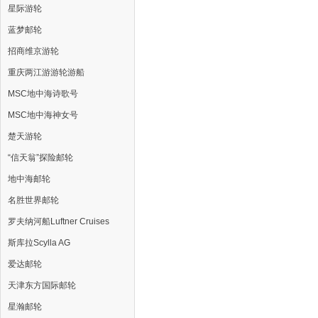
星际游轮
蓝梦邮轮
招商维京游轮
重庆两江游游轮游船
MSC地中海诗歌号
MSC地中海神女号
楚天游轮
“信天翁”探险邮轮
地中海邮轮
名胜世界邮轮
罗夫纳河船Luftner Cruises
斯库拉Scylla AG
爱达邮轮
天津东方国际邮轮
星瀚邮轮