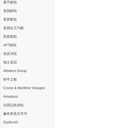
寰宇邮轮
美国邮轮
星梦邮轮
美国女王汽船
风星邮轮
APT邮轮
埃及河轮
瑞士皇冠
Albatros Group
和平之船
Cruise & Maritime Voyages
Amadeus
法国泛欧游轮
赫布里底天空号
Scylla AG