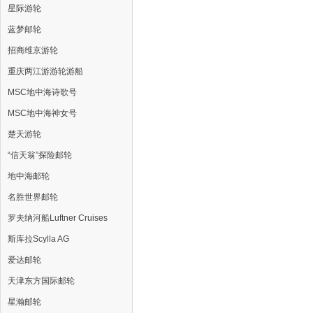
星际游轮
蓝梦邮轮
招商维京游轮
重庆两江游游轮游船
MSC地中海诗歌号
MSC地中海神女号
楚天游轮
“信天翁”探险邮轮
地中海邮轮
名胜世界邮轮
罗夫纳河船Luftner Cruises
斯库拉Scylla AG
爱达邮轮
天津东方国际邮轮
星瀚邮轮