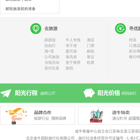
· 邮轮旅游前的准备
去旅游
寻优
跟团游
牛人专线
酒店
特卖
自由行
亲子游
门票
订酒店
酒+景
蜜月游
邮轮
积分
公司旅游
海岛游
签证
银行
当地活动
老于推荐
机票
首付出发
旅拍
途牛客服中心设立在江苏南京及江苏宿
北京途牛国际旅行社有限公司，旅行社业务经营许可证编号：L-BJ-CJ