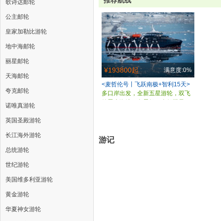
推荐航线
歌诗达邮轮
公主邮轮
皇家加勒比游轮
地中海邮轮
丽星邮轮
¥193800起
满意度:0%
天海邮轮
<麦哲伦号丨飞跃南极+智利15天>
夸克邮轮
多口岸出发，全新五星游轮，双飞
德雷克海峡，免晕船，全船限量76
诺唯真游轮
席，可全员一次性登陆
英国圣殿游轮
长江海外游轮
游记
总统游轮
世纪游轮
美国维多利亚游轮
黄金游轮
华夏神女游轮