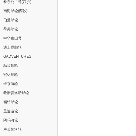
长乐公主号(西沙)
南海邮轮(西沙)
伯曼邮轮
荷美邮轮
中华泰山号
迪士尼邮轮
GADVENTURES
精致邮轮
冠达邮轮
维京游轮
希腊赛洛斯邮轮
精钻邮轮
星途游轮
阿玛河轮
卢芙娜河轮