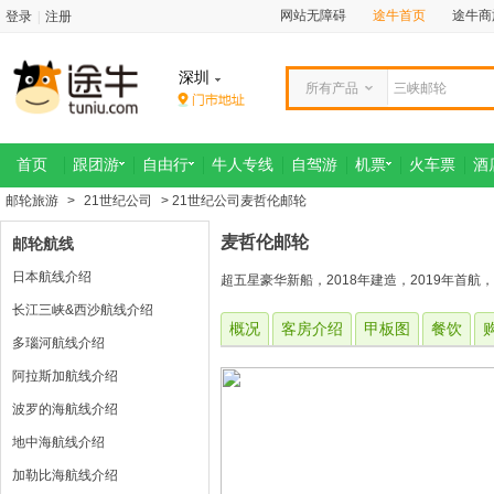
网站无障碍
途牛首页
途牛商
登录
|
注册
深圳
所有产品
首页
跟团游
自由行
牛人专线
自驾游
机票
火车票
酒
邮轮旅游
>
21世纪公司
> 21世纪公司麦哲伦邮轮
麦哲伦邮轮
邮轮航线
日本航线介绍
超五星豪华新船，2018年建造，2019年首航
长江三峡&西沙航线介绍
概况
客房介绍
甲板图
餐饮
多瑙河航线介绍
阿拉斯加航线介绍
波罗的海航线介绍
地中海航线介绍
加勒比海航线介绍