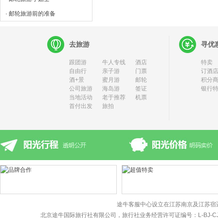
· 邮轮旅游前的准备
去旅游
寻优
跟团游
牛人专线
酒店
特卖
自由行
亲子游
门票
订酒店
酒+景
蜜月游
邮轮
积分
公司旅游
海岛游
签证
银行
当地活动
老于推荐
机票
首付出发
旅拍
途牛客服中心设立在江苏南京及江苏宿
北京途牛国际旅行社有限公司，旅行社业务经营许可证编号：L-BJ-CJ