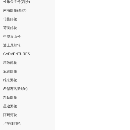
长乐公主号(西沙)
南海邮轮(西沙)
伯曼邮轮
荷美邮轮
中华泰山号
迪士尼邮轮
GADVENTURES
精致邮轮
冠达邮轮
维京游轮
希腊赛洛斯邮轮
精钻邮轮
星途游轮
阿玛河轮
卢芙娜河轮