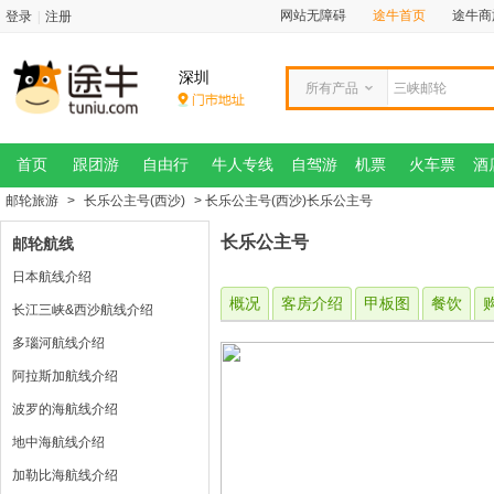
网站无障碍
途牛首页
途牛商
登录
|
注册
深圳
所有产品
首页
跟团游
自由行
牛人专线
自驾游
机票
火车票
酒
邮轮旅游
>
长乐公主号(西沙)
> 长乐公主号(西沙)长乐公主号
长乐公主号
邮轮航线
日本航线介绍
概况
客房介绍
甲板图
餐饮
长江三峡&西沙航线介绍
多瑙河航线介绍
阿拉斯加航线介绍
波罗的海航线介绍
地中海航线介绍
加勒比海航线介绍