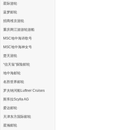
星际游轮
蓝梦邮轮
招商维京游轮
重庆两江游游轮游船
MSC地中海诗歌号
MSC地中海神女号
楚天游轮
“信天翁”探险邮轮
地中海邮轮
名胜世界邮轮
罗夫纳河船Luftner Cruises
斯库拉Scylla AG
爱达邮轮
天津东方国际邮轮
星瀚邮轮