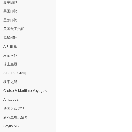
寰宇邮轮
美国邮轮
星梦邮轮
美国女王汽船
风星邮轮
APT邮轮
埃及河轮
瑞士皇冠
Albatros Group
和平之船
Cruise & Maritime Voyages
Amadeus
法国泛欧游轮
赫布里底天空号
Scylla AG