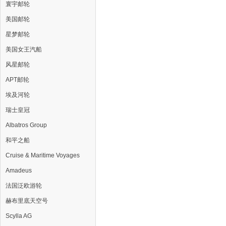
寰宇邮轮
美国邮轮
星梦邮轮
美国女王汽船
风星邮轮
APT邮轮
埃及河轮
瑞士皇冠
Albatros Group
和平之船
Cruise & Maritime Voyages
Amadeus
法国泛欧游轮
赫布里底天空号
Scylla AG