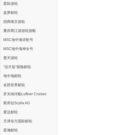
星际游轮
蓝梦邮轮
招商维京游轮
重庆两江游游轮游船
MSC地中海诗歌号
MSC地中海神女号
楚天游轮
“信天翁”探险邮轮
地中海邮轮
名胜世界邮轮
罗夫纳河船Luftner Cruises
斯库拉Scylla AG
爱达邮轮
天津东方国际邮轮
星瀚邮轮