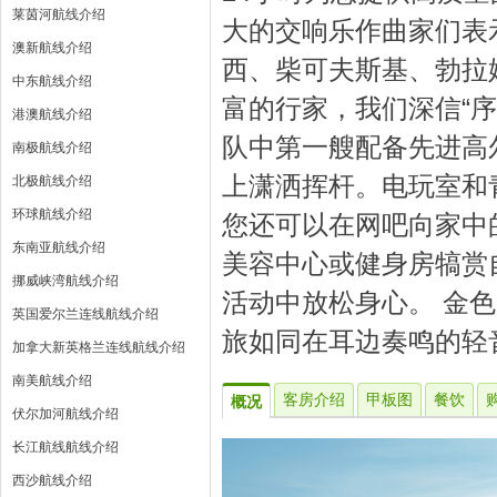
莱茵河航线介绍
大的交响乐作曲家们表
澳新航线介绍
西、柴可夫斯基、勃拉
中东航线介绍
富的行家，我们深信“序
港澳航线介绍
队中第一艘配备先进高
南极航线介绍
上潇洒挥杆。电玩室和
北极航线介绍
环球航线介绍
您还可以在网吧向家中
东南亚航线介绍
美容中心或健身房犒赏
挪威峡湾航线介绍
活动中放松身心。 金
英国爱尔兰连线航线介绍
旅如同在耳边奏鸣的轻
加拿大新英格兰连线航线介绍
南美航线介绍
客房介绍
甲板图
餐饮
概况
伏尔加河航线介绍
长江航线航线介绍
西沙航线介绍