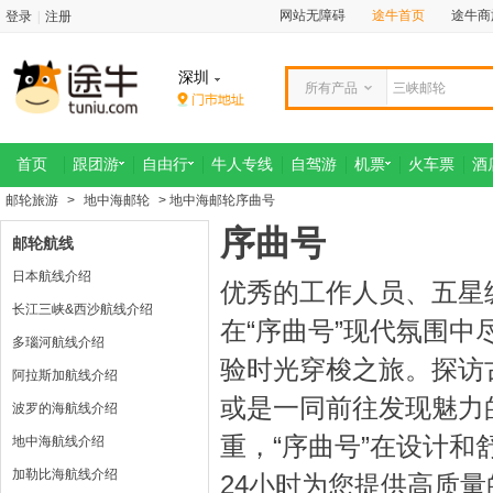
网站无障碍
途牛首页
途牛商
登录
|
注册
深圳
所有产品
首页
跟团游
自由行
牛人专线
自驾游
机票
火车票
酒
邮轮旅游
>
地中海邮轮
> 地中海邮轮序曲号
序曲号
邮轮航线
日本航线介绍
优秀的工作人员、五星
长江三峡&西沙航线介绍
在“序曲号”现代氛围中
多瑙河航线介绍
验时光穿梭之旅。探访
阿拉斯加航线介绍
或是一同前往发现魅力
波罗的海航线介绍
重，“序曲号”在设计
地中海航线介绍
加勒比海航线介绍
24小时为您提供高质量