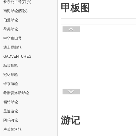
长乐公主号(西沙)
甲板图
南海邮轮(西沙)
伯曼邮轮
荷美邮轮
中华泰山号
迪士尼邮轮
GADVENTURES
精致邮轮
冠达邮轮
维京游轮
希腊赛洛斯邮轮
精钻邮轮
星途游轮
游记
阿玛河轮
卢芙娜河轮