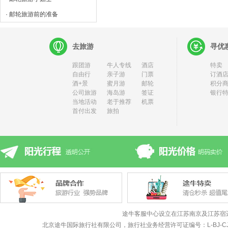
· 邮轮旅游前的准备
去旅游
寻优
跟团游
牛人专线
酒店
特卖
自由行
亲子游
门票
订酒店
酒+景
蜜月游
邮轮
积分
公司旅游
海岛游
签证
银行
当地活动
老于推荐
机票
首付出发
旅拍
途牛客服中心设立在江苏南京及江苏宿
北京途牛国际旅行社有限公司，旅行社业务经营许可证编号：L-BJ-CJ