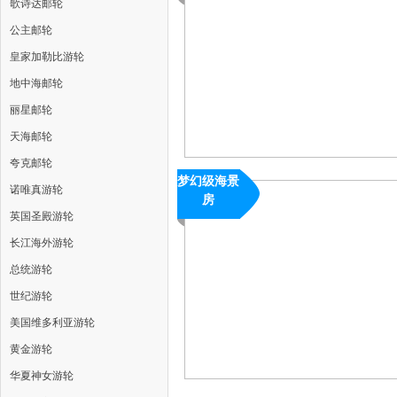
歌诗达邮轮
公主邮轮
皇家加勒比游轮
地中海邮轮
丽星邮轮
天海邮轮
夸克邮轮
梦幻级海景
诺唯真游轮
房
英国圣殿游轮
长江海外游轮
总统游轮
世纪游轮
美国维多利亚游轮
黄金游轮
华夏神女游轮