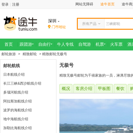
网站无障碍
途牛首页
途牛商
登录
|
注册
深圳
所有产品
首页
跟团游
自由行
牛人专线
自驾游
机票
火车票
酒
邮轮旅游
>
精致邮轮
> 精致邮轮无极号
无极号
邮轮航线
日本航线介绍
精致无极号邮轮为千禧家族的一员，淋漓尽致
长江三峡&西沙航线介绍
概况
客房介绍
甲板图
餐饮
多瑙河航线介绍
阿拉斯加航线介绍
波罗的海航线介绍
地中海航线介绍
加勒比海航线介绍