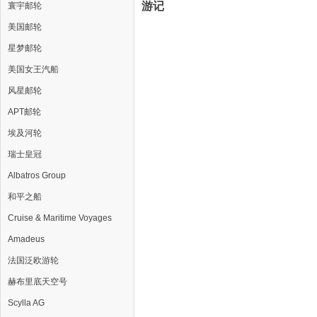
游记
寰宇邮轮
美国邮轮
星梦邮轮
美国女王汽船
风星邮轮
APT邮轮
埃及河轮
瑞士皇冠
Albatros Group
和平之船
Cruise & Maritime Voyages
Amadeus
法国泛欧游轮
赫布里底天空号
Scylla AG