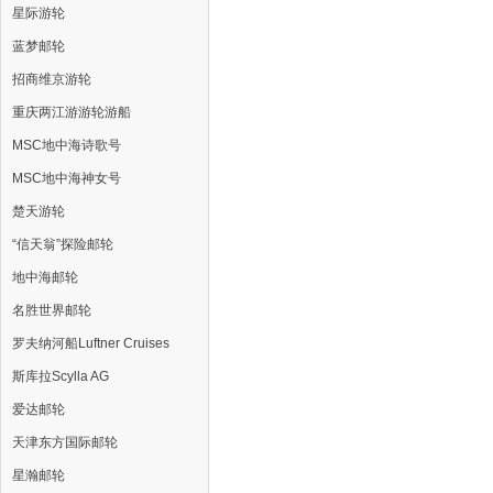
星际游轮
蓝梦邮轮
招商维京游轮
重庆两江游游轮游船
MSC地中海诗歌号
MSC地中海神女号
楚天游轮
“信天翁”探险邮轮
地中海邮轮
名胜世界邮轮
罗夫纳河船Luftner Cruises
斯库拉Scylla AG
爱达邮轮
天津东方国际邮轮
星瀚邮轮