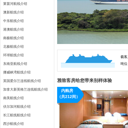
莱茵河航线介绍
澳新航线介绍
中东航线介绍
港澳航线介绍
南极航线介绍
北极航线介绍
环球航线介绍
载客
东南亚航线介绍
吨位
挪威峡湾航线介绍
雅致客房给您带来别样体验
英国爱尔兰连线航线介绍
加拿大新英格兰连线航线介绍
内舱房
（共212间）
南美航线介绍
伏尔加河航线介绍
长江航线航线介绍
西沙航线介绍