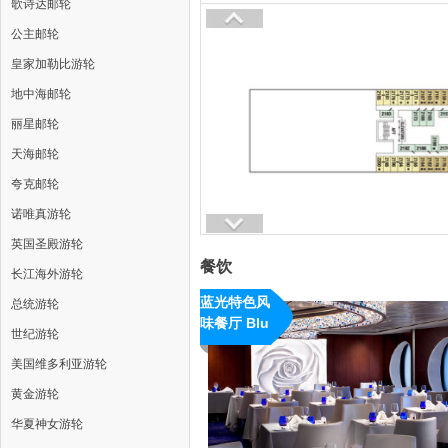
歌诗达邮轮
公主邮轮
皇家加勒比游轮
地中海邮轮
丽星邮轮
天海邮轮
夸克邮轮
诺唯真游轮
英国圣殿游轮
餐饮
长江海外游轮
蓝光特色风
总统游轮
味餐厅 Blu
世纪游轮
Restaurant
美国维多利亚游轮
黄金游轮
华夏神女游轮