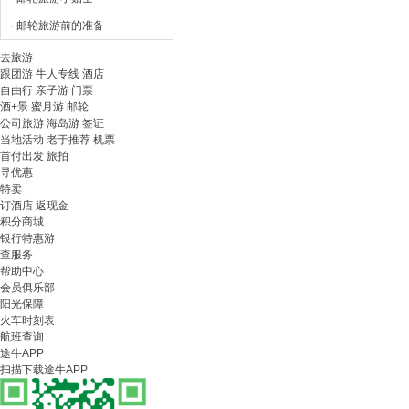
· 邮轮旅游前的准备
去旅游
跟团游
牛人专线
酒店
自由行
亲子游
门票
酒+景
蜜月游
邮轮
公司旅游
海岛游
签证
当地活动
老于推荐
机票
首付出发
旅拍
寻优惠
特卖
订酒店 返现金
积分商城
银行特惠游
查服务
帮助中心
会员俱乐部
阳光保障
火车时刻表
航班查询
途牛APP
扫描下载途牛APP