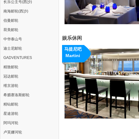
长乐公主号(西沙)
南海邮轮(西沙)
伯曼邮轮
荷美邮轮
娱乐休闲
中华泰山号
迪士尼邮轮
马提尼吧
Martini
GADVENTURES
Bar
精致邮轮
冠达邮轮
维京游轮
希腊赛洛斯邮轮
精钻邮轮
星途游轮
阿玛河轮
卢芙娜河轮