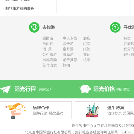
· 邮轮旅游前的准备
去旅游
寻优
跟团游
牛人专线
酒店
特卖
自由行
亲子游
门票
订酒店
酒+景
蜜月游
邮轮
积分
公司旅游
海岛游
签证
银行
当地活动
老于推荐
机票
首付出发
旅拍
途牛客服中心设立在江苏南京及江苏宿
北京途牛国际旅行社有限公司，旅行社业务经营许可证编号：L-BJ-CJ