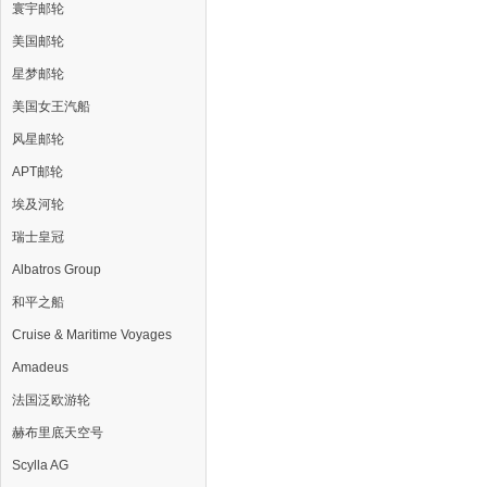
寰宇邮轮
美国邮轮
星梦邮轮
美国女王汽船
风星邮轮
APT邮轮
埃及河轮
瑞士皇冠
Albatros Group
和平之船
Cruise & Maritime Voyages
Amadeus
法国泛欧游轮
赫布里底天空号
Scylla AG