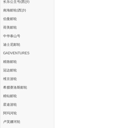
长乐公主号(西沙)
南海邮轮(西沙)
伯曼邮轮
荷美邮轮
中华泰山号
迪士尼邮轮
GADVENTURES
精致邮轮
冠达邮轮
维京游轮
希腊赛洛斯邮轮
精钻邮轮
星途游轮
阿玛河轮
卢芙娜河轮