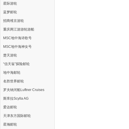
星际游轮
蓝梦邮轮
招商维京游轮
重庆两江游游轮游船
MSC地中海诗歌号
MSC地中海神女号
楚天游轮
“信天翁”探险邮轮
地中海邮轮
名胜世界邮轮
罗夫纳河船Luftner Cruises
斯库拉Scylla AG
爱达邮轮
天津东方国际邮轮
星瀚邮轮