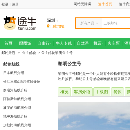
网站无障碍
途牛首页
途牛商
登录
|
注册
深圳
所有产品
首页
跟团游
自由行
牛人专线
自驾游
机票
火车票
酒
邮轮旅游
>
公主邮轮
> 公主邮轮黎明公主号
黎明公主号
邮轮航线
日本航线介绍
黎明公主号邮轮是一个让人能有个轻松假期完
吃片披萨。黎明公主号邮轮每晚都有精采娱乐表
长江三峡&西沙航线介绍
多瑙河航线介绍
概况
客房介绍
甲板图
餐饮
阿拉斯加航线介绍
波罗的海航线介绍
地中海航线介绍
加勒比海航线介绍